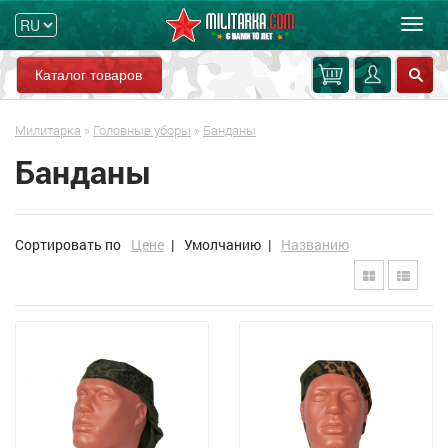
Мен
Каталог товаров
Милитарка
»
Головные уборы
»
Банданы
Банданы
Сортировать по
Цене
|
Умолчанию
|
Названию