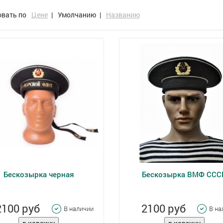
овать по
Цене
|
Умолчанию
|
Названию
Бескозырка черная
Бескозырка ВМФ ССС
2100 руб
2100 руб
В наличии
В на