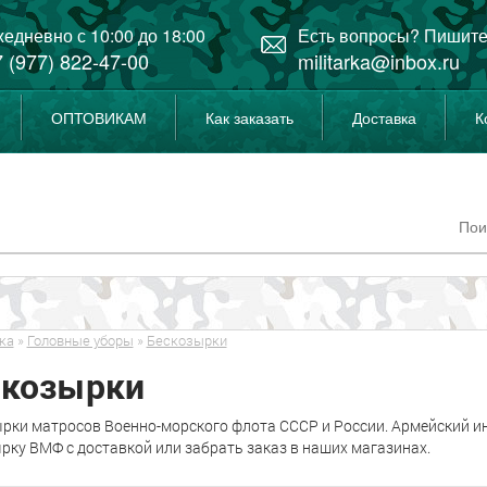
едневно с 10:00 до 18:00
Есть вопросы? Пишите
 (977) 822-47-00
militarka@inbox.ru
ОПТОВИКАМ
Как заказать
Доставка
К
ка
»
Головные уборы
»
Бескозырки
скозырки
рки матросов Военно-морского флота СССР и России. Армейский и
рку ВМФ с доставкой или забрать заказ в наших магазинах.