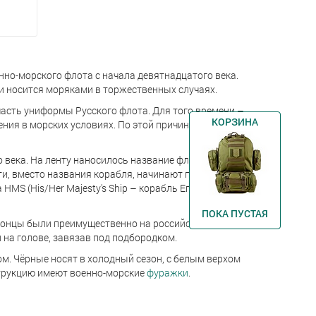
но-морского флота с начала девятнадцатого века.
и носится моряками в торжественных случаях.
часть униформы Русского флота. Для того времени –
КОРЗИНА
ния в морских условиях. По этой причине,
о века. На ленту наносилось название флотского
ти, вместо названия корабля, начинают писать
MS (His/Her Majesty's Ship – корабль Его/Её
ПОКА ПУСТАЯ
концы были преимущественно на российском флоте,
на голове, завязав под подбородком.
м. Чёрные носят в холодный сезон, с белым верхом
струкцию имеют военно-морские
фуражки
.