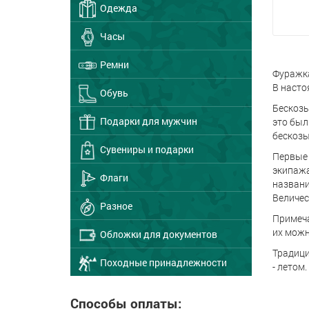
Одежда
Часы
Ремни
Фуражка
В насто
Обувь
Бескозы
Подарки для мужчин
это был
бескозы
Сувениры и подарки
Первые 
экипажа
Флаги
названи
Величес
Разное
Примеча
их можн
Обложки для документов
Традици
Походные принадлежности
- летом
Способы оплаты: