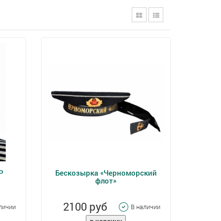
Р
Бескозырка «Черноморский
флот»
2100 руб
личии
В наличии