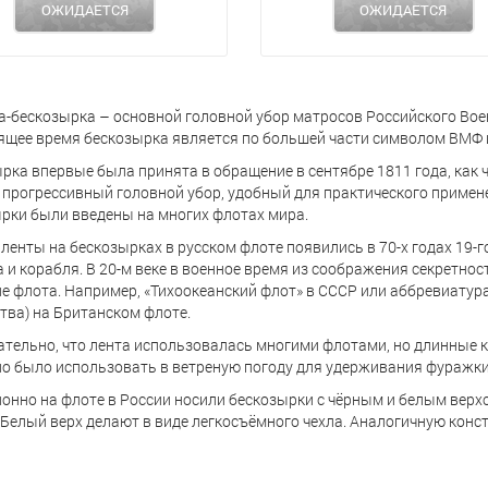
ОЖИДАЕТСЯ
ОЖИДАЕТСЯ
-бескозырка – основной головной убор матросов Российского Воен
ящее время бескозырка является по большей части символом ВМФ 
рка впервые была принята в обращение в сентябре 1811 года, как 
 прогрессивный головной убор, удобный для практического примене
рки были введены на многих флотах мира.
ленты на бескозырках в русском флоте появились в 70-х годах 19-г
 и корабля. В 20-м веке в военное время из соображения секретнос
е флота. Например, «Тихоокеанский флот» в СССР или аббревиатура H
тва) на Британском флоте.
тельно, что лента использовалась многими флотами, но длинные 
о было использовать в ветреную погоду для удерживания фуражки 
онно на флоте в России носили бескозырки с чёрным и белым верхо
. Белый верх делают в виде легкосъёмного чехла. Аналогичную кон