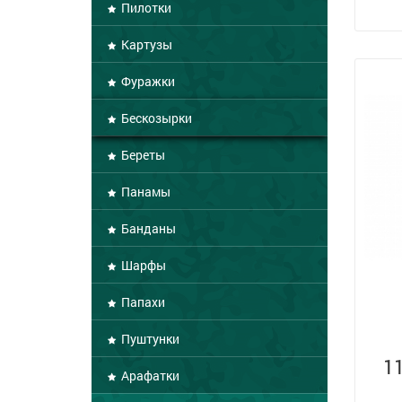
Пилотки
Картузы
Фуражки
Бескозырки
Береты
Панамы
Банданы
Шарфы
Папахи
Пуштунки
1
Арафатки