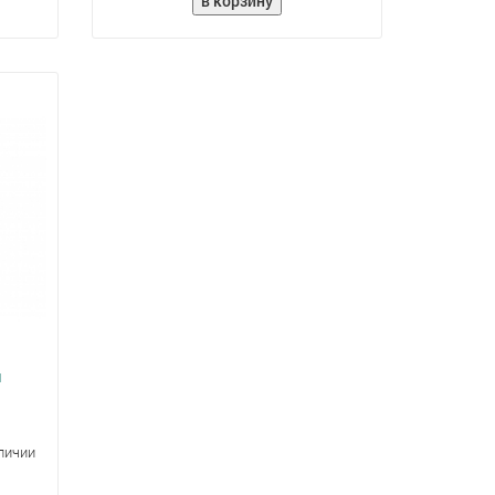
я
аличии