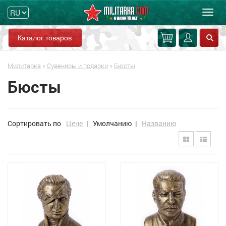
Мен
Каталог товаров
Милитарка
»
Сувениры и подарки
»
Бюсты
Бюсты
Сортировать по
Цене
|
Умолчанию
|
Названию