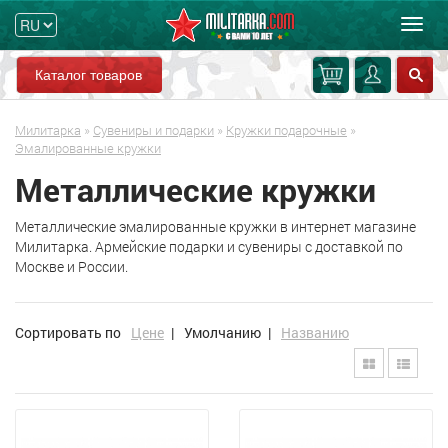
Мен
Каталог товаров
Милитарка
»
Сувениры и подарки
»
Кружки подарочные
»
Эмалированные кружки
Металлические кружки
Металлические эмалированные кружки в интернет магазине
Милитарка. Армейские подарки и сувениры с доставкой по
Москве и России.
Сортировать по
Цене
|
Умолчанию
|
Названию