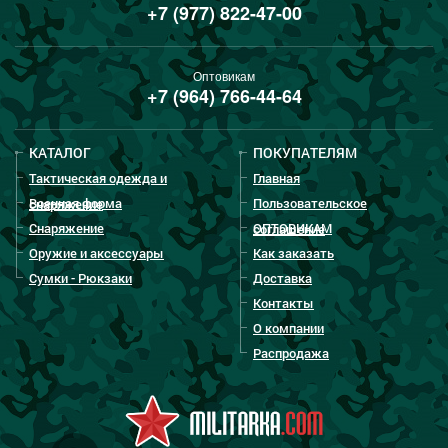
+7 (977) 822-47-00
Оптовикам
+7 (964) 766-44-64
КАТАЛОГ
ПОКУПАТЕЛЯМ
Тактическая одежда и
Главная
Военная форма
Пользовательское
снаряжение
Снаряжение
ОПТОВИКАМ
соглашение
Оружие и аксессуары
Как заказать
Сумки - Рюкзаки
Доставка
Контакты
О компании
Распродажа