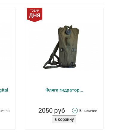
ital
Фляга гидратор...
2050 руб
личии
В наличии