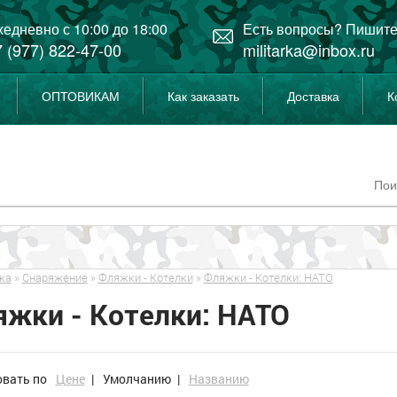
едневно с 10:00 до 18:00
Есть вопросы? Пишите
 (977) 822-47-00
militarka@inbox.ru
ОПТОВИКАМ
Как заказать
Доставка
К
ка
»
Снаряжение
»
Фляжки - Котелки
»
Фляжки - Котелки: НАТО
жки - Котелки: НАТО
овать по
Цене
|
Умолчанию
|
Названию