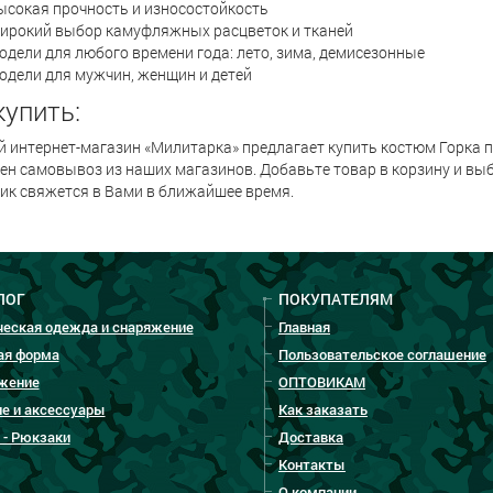
ысокая прочность и износостойкость
ирокий выбор камуфляжных расцветок и тканей
одели для любого времени года: лето, зима, демисезонные
одели для мужчин, женщин и детей
купить:
 интернет-магазин «Милитарка» предлагает купить костюм Горка по
н самовывоз из наших магазинов. Добавьте товар в корзину и выб
ик свяжется в Вами в ближайшее время.
ЛОГ
ПОКУПАТЕЛЯМ
ческая одежда и снаряжение
Главная
ая форма
Пользовательское соглашение
жение
ОПТОВИКАМ
е и аксессуары
Как заказать
 - Рюкзаки
Доставка
Контакты
О компании