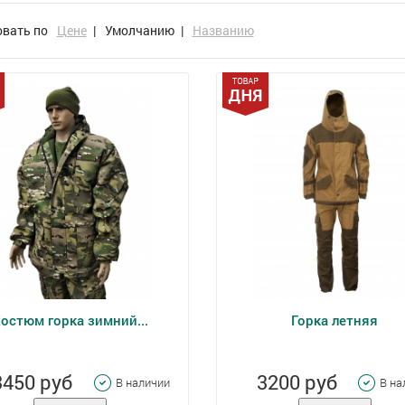
овать по
Цене
|
Умолчанию
|
Названию
остюм горка зимний...
Горка летняя
3450 руб
3200 руб
В наличии
В на