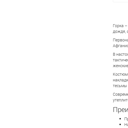
Горка –
дождя, 
Первона
Афганис
В насто
тактиче
женские
Костюм 
накладк
тесьмы 
Совреме
утеплит
Преи
П
Н