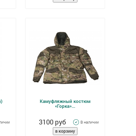
й)
Камуфляжный костюм
«Горка»...
3100 руб
личии
В наличии