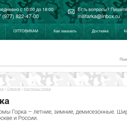
едневно с 10:00 до 18:00
Есть вопросы? Пишите
 (977) 822-47-00
militarka@inbox.ru
ОПТОВИКАМ
Как заказать
Доставка
К
ка
»
Одежда
»
Костюмы горка
ка
мы Горка – летние, зимние, демисезонные. Шир
скве и России.