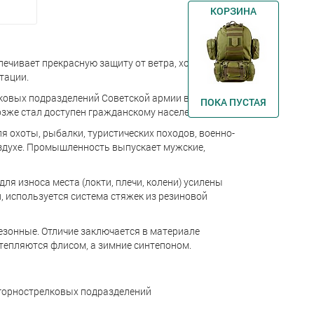
КОРЗИНА
ечивает прекрасную защиту от ветра, холода и
тации.
лковых подразделений Советской армии в
ПОКА ПУСТАЯ
озже стал доступен гражданскому населению.
 охоты, рыбалки, туристических походов, военно-
оздухе. Промышленность выпускает мужские,
ля износа места (локти, плечи, колени) усилены
, используется система стяжек из резиновой
езонные. Отличие заключается в материале
тепляются флисом, а зимние синтепоном.
 горнострелковых подразделений