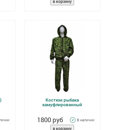
)
Костюм рыбака
камуфлированный
1800 руб
личии
В наличии