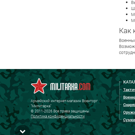
В
Ш
М
М
Как 
Военный
Возможе
сотрудн
КАТА
Такти
Военн
Армейский интернет-магазин Военторг
Снаря
"Милитарка"
© 2011-2026 Все права защищены
Оружи
Политика конфиденциальности
Сумки