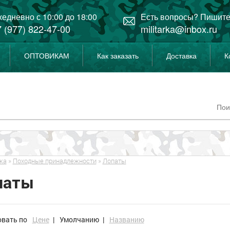
едневно с 10:00 до 18:00
Есть вопросы? Пишите
 (977) 822-47-00
militarka@inbox.ru
ОПТОВИКАМ
Как заказать
Доставка
К
ка
»
Походные принадлежности
»
Лопаты
паты
овать по
Цене
|
Умолчанию
|
Названию