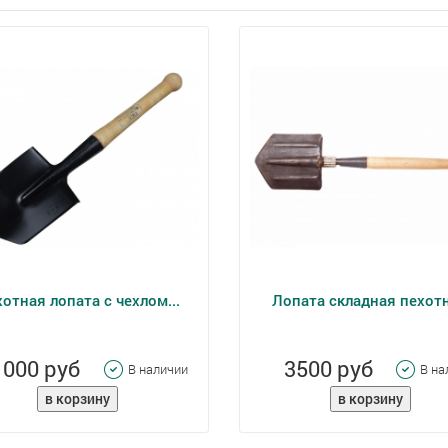
отная лопата с чехлом...
Лопата складная пехот
1000 руб
3500 руб
В наличии
В на