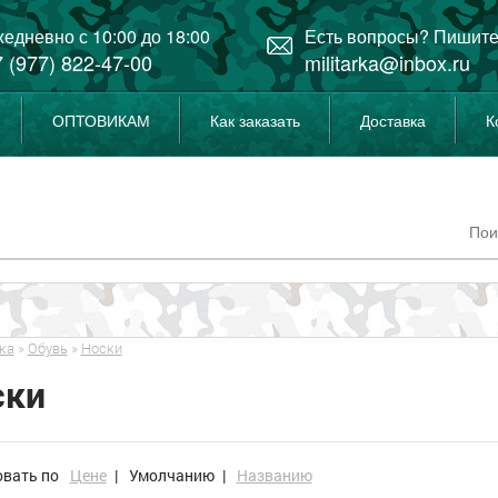
едневно с 10:00 до 18:00
Есть вопросы? Пишите
 (977) 822-47-00
militarka@inbox.ru
ОПТОВИКАМ
Как заказать
Доставка
К
ка
»
Обувь
»
Носки
ски
овать по
Цене
|
Умолчанию
|
Названию