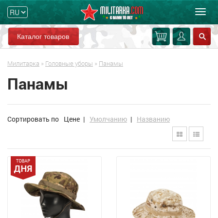
Мен
Каталог товаров
Милитарка
»
Головные уборы
»
Панамы
Панамы
Сортировать по
Цене
|
Умолчанию
|
Названию