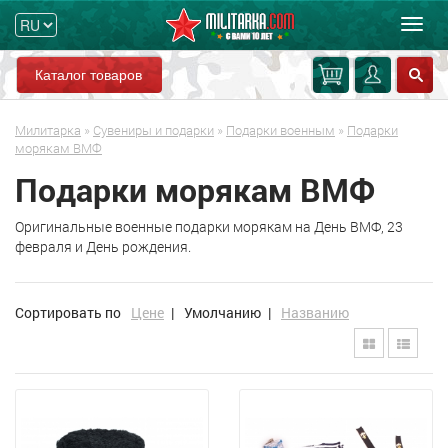
Мен
Каталог товаров
Милитарка
»
Сувениры и подарки
»
Подарки военным
»
Подарки
морякам ВМФ
Подарки морякам ВМФ
Оригинальные военные подарки морякам на День ВМФ, 23
февраля и День рождения.
Сортировать по
Цене
|
Умолчанию
|
Названию