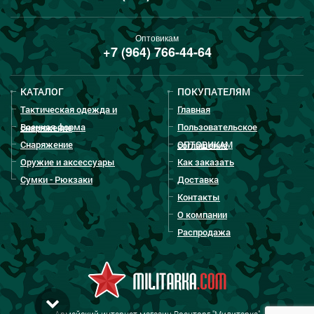
Оптовикам
+7 (964) 766-44-64
КАТАЛОГ
ПОКУПАТЕЛЯМ
Тактическая одежда и
Главная
Военная форма
Пользовательское
снаряжение
Снаряжение
ОПТОВИКАМ
соглашение
Оружие и аксессуары
Как заказать
Сумки - Рюкзаки
Доставка
Контакты
О компании
Распродажа