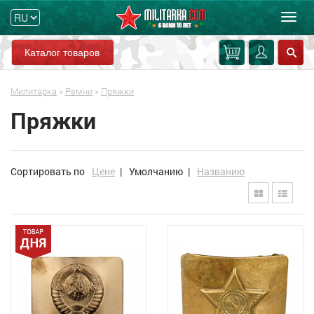
Мен
Каталог товаров
Милитарка
»
Ремни
»
Пряжки
Пряжки
Сортировать по
Цене
|
Умолчанию
|
Названию