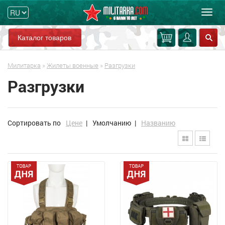
Мен
Каталог товаров
Милитарка
»
Жилеты военные
»
Разгрузки
Разгрузки
Сортировать по
Цене
|
Умолчанию
|
Названию