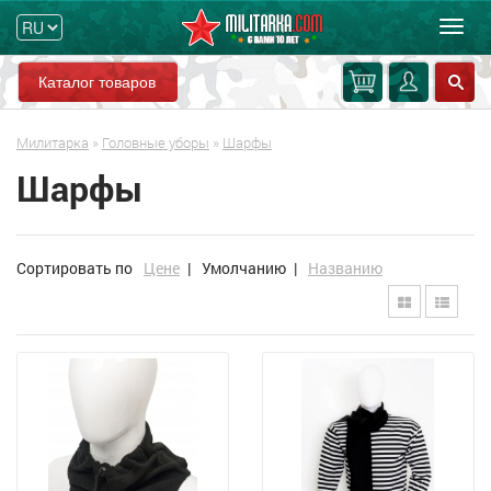
Мен
Каталог товаров
Милитарка
»
Головные уборы
»
Шарфы
Шарфы
Сортировать по
Цене
|
Умолчанию
|
Названию