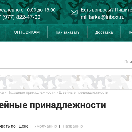
едневно с 10:00 до 18:00
Есть вопросы? Пишите
 (977) 822-47-00
militarka@inbox.ru
ОПТОВИКАМ
Как заказать
Доставка
К
ка
»
Походные принадлежности
»
Швейные преднадлежности
ейные принадлежности
овать по
Цене
|
Умолчанию
|
Названию