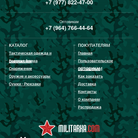
+7 (977) 822-47-00
Оптовикам
+7 (964) 766-44-64
КАТАЛОГ
ПОКУПАТЕЛЯМ
Тактическая одежда и
Главная
Военная форма
Пользовательское
снаряжение
Снаряжение
ОПТОВИКАМ
соглашение
Оружие и аксессуары
Как заказать
Сумки - Рюкзаки
Доставка
Контакты
О компании
Распродажа