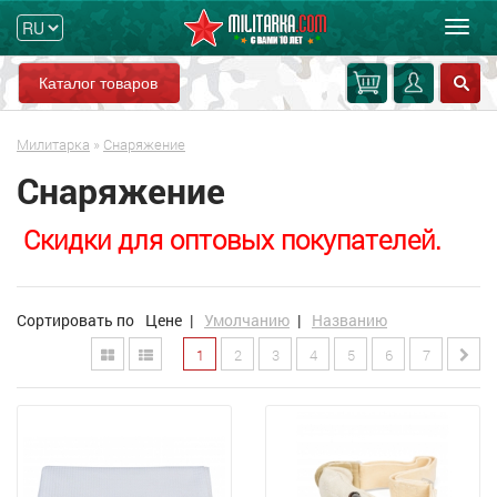
Мен
Каталог товаров
Милитарка
»
Снаряжение
Снаряжение
Скидки для оптовых покупателей.
Сортировать по
Цене
|
Умолчанию
|
Названию
1
2
3
4
5
6
7