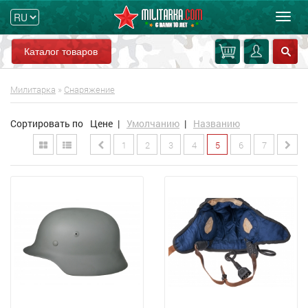
Мен
Каталог товаров
Милитарка
»
Снаряжение
Сортировать по
Цене
|
Умолчанию
|
Названию
1
2
3
4
5
6
7