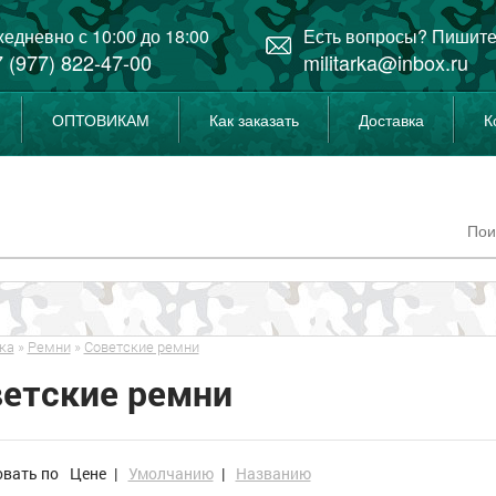
едневно с 10:00 до 18:00
Есть вопросы? Пишите
 (977) 822-47-00
militarka@inbox.ru
ОПТОВИКАМ
Как заказать
Доставка
К
ка
»
Ремни
»
Советские ремни
етские ремни
овать по
Цене
|
Умолчанию
|
Названию