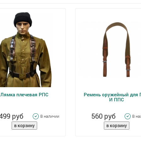
Лямка плечевая РПС
Ремень оружейный для
И ППС
499 руб
560 руб
В наличии
В на