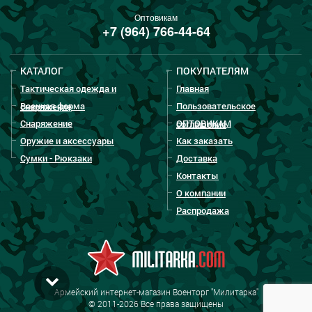
Оптовикам
+7 (964) 766-44-64
КАТАЛОГ
ПОКУПАТЕЛЯМ
Тактическая одежда и
Главная
Военная форма
Пользовательское
снаряжение
Снаряжение
ОПТОВИКАМ
соглашение
Оружие и аксессуары
Как заказать
Сумки - Рюкзаки
Доставка
Контакты
О компании
Распродажа
Армейский интернет-магазин Военторг "Милитарка"
© 2011-2026 Все права защищены