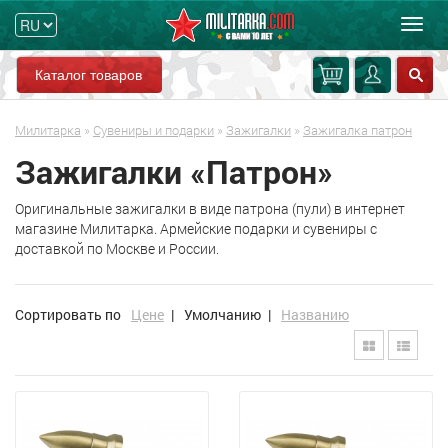
Мен
Каталог товаров
Милитарка
»
Сувениры и подарки
»
Зажигалки
»
Зажигалка патрон
Зажигалки «Патрон»
Оригинальные зажигалки в виде патрона (пули) в интернет
магазине Милитарка. Армейские подарки и сувениры с
доставкой по Москве и России.
Сортировать по
Цене
|
Умолчанию
|
Названию