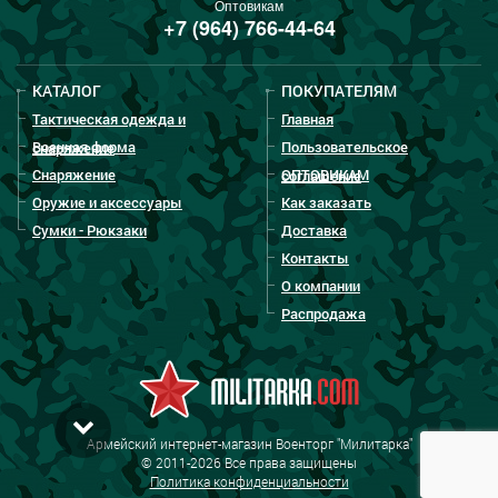
Оптовикам
+7 (964) 766-44-64
КАТАЛОГ
ПОКУПАТЕЛЯМ
Тактическая одежда и
Главная
Военная форма
Пользовательское
снаряжение
Снаряжение
ОПТОВИКАМ
соглашение
Оружие и аксессуары
Как заказать
Сумки - Рюкзаки
Доставка
Контакты
О компании
Распродажа
Армейский интернет-магазин Военторг "Милитарка"
© 2011-2026 Все права защищены
Политика конфиденциальности