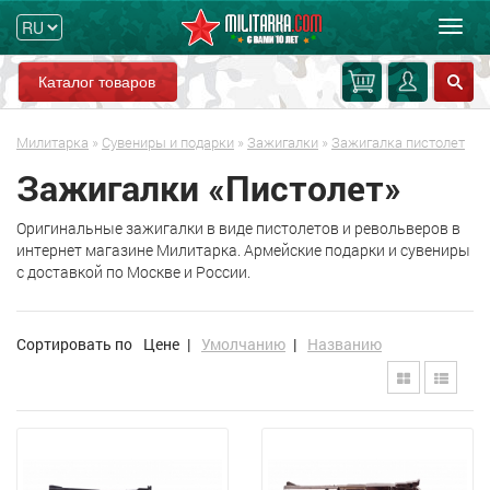
Мен
Каталог товаров
Милитарка
»
Сувениры и подарки
»
Зажигалки
»
Зажигалка пистолет
Зажигалки «Пистолет»
Оригинальные зажигалки в виде пистолетов и револьверов в
интернет магазине Милитарка. Армейские подарки и сувениры
с доставкой по Москве и России.
Сортировать по
Цене
|
Умолчанию
|
Названию