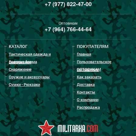
+7 (977) 822-47-00
Оптовикам
+7 (964) 766-44-64
КАТАЛОГ
ПОКУПАТЕЛЯМ
Тактическая одежда и
Главная
Военная форма
Пользовательское
снаряжение
Снаряжение
ОПТОВИКАМ
соглашение
Оружие и аксессуары
Как заказать
Сумки - Рюкзаки
Доставка
Контакты
О компании
Распродажа