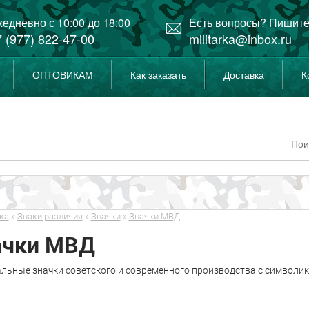
едневно с 10:00 до 18:00
Есть вопросы? Пишите
 (977) 822-47-00
militarka@inbox.ru
ОПТОВИКАМ
Как заказать
Доставка
К
ка
»
Знаки различия
»
Значки
»
Значки МВД
ачки МВД
льные значки советского и современного производства с символик