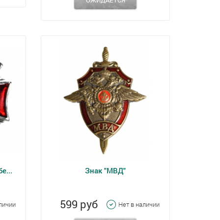
е...
Знак "МВД"
599 руб
аличии
Нет в наличии