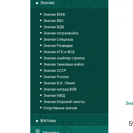
Значки
Значки ВМФ
Значки ВВС
Значки ВДВ
Значки погранвойск
Значки Спецназа
Значки Разведки
Значки КГБ и ФСБ
Значки снайпер стрелок
Значки танковых войск
Значки СССР
Значки Россия
Значки В.И. Ленин
Значки наград ВОВ
Значки МВД
Значки Морской пехоты
Зна
Спортивные значки
Жетоны
5
Муляжи