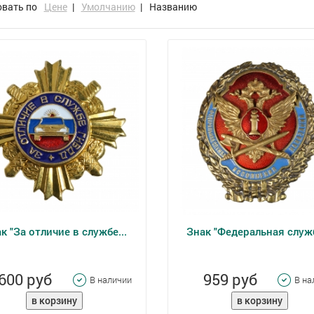
овать по
Цене
|
Умолчанию
|
Названию
к "За отличие в службе...
Знак "Федеральная служб
600 руб
959 руб
В наличии
В на