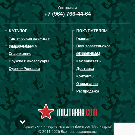
Оптовикам
+7 (964) 766-44-64
КАТАЛОГ
ПОКУПАТЕЛЯМ
Тактическая одежда и
Главная
Военная форма
Пользовательское
снаряжение
Снаряжение
ОПТОВИКАМ
соглашение
Оружие и аксессуары
Как заказать
Сумки - Рюкзаки
Доставка
Контакты
О компании
Распродажа
Армейский интернет-магазин Военторг "Милитарка"
© 2011-2026 Все права защищены