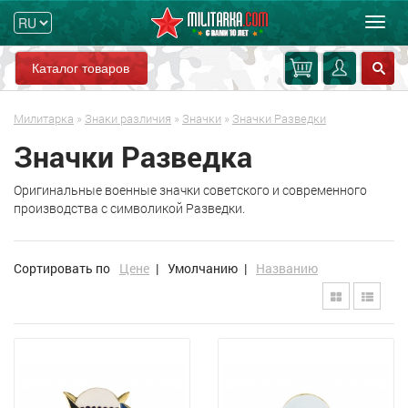
Мен
Каталог товаров
Милитарка
»
Знаки различия
»
Значки
»
Значки Разведки
Значки Разведка
Оригинальные военные значки советского и современного
производства с символикой Разведки.
Сортировать по
Цене
|
Умолчанию
|
Названию