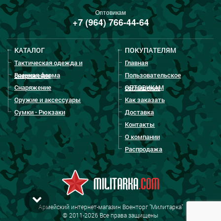
Оптовикам
+7 (964) 766-44-64
КАТАЛОГ
ПОКУПАТЕЛЯМ
Тактическая одежда и
Главная
Военная форма
Пользовательское
снаряжение
Снаряжение
ОПТОВИКАМ
соглашение
Оружие и аксессуары
Как заказать
Сумки - Рюкзаки
Доставка
Контакты
О компании
Распродажа
Армейский интернет-магазин Военторг "Милитарка"
© 2011-2026 Все права защищены