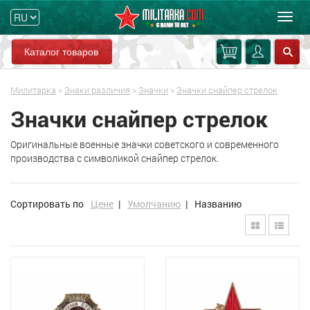
Мен
Каталог товаров
Милитарка
»
Знаки различия
»
Значки
»
Значки снайпер стрелок
Значки снайпер стрелок
Оригинальные военные значки советского и современного
производства с символикой снайпер стрелок.
Сортировать по
Цене
|
Умолчанию
|
Названию