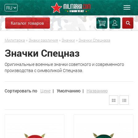
Мен
Каталог товаров
Милитарка
»
Знаки различия
»
Значки
»
Значки Спецназа
Значки Спецназ
Оригинальные военные значки советского и современного
производства с символикой Спецназа.
Сортировать по
Цене
|
Умолчанию
|
Названию