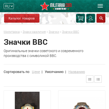
Мен
Каталог товаров
Милитарка
»
Знаки различия
»
Значки
»
Значки ВВС
Значки ВВС
Оригинальные значки советского и современного
производства с символикой ВВС.
Сортировать по
Цене
|
Умолчанию
|
Названию