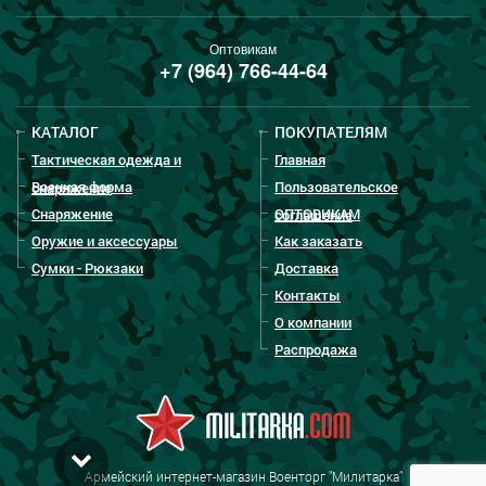
Оптовикам
+7 (964) 766-44-64
КАТАЛОГ
ПОКУПАТЕЛЯМ
Тактическая одежда и
Главная
Военная форма
Пользовательское
снаряжение
Снаряжение
ОПТОВИКАМ
соглашение
Оружие и аксессуары
Как заказать
Сумки - Рюкзаки
Доставка
Контакты
О компании
Распродажа
Армейский интернет-магазин Военторг "Милитарка"