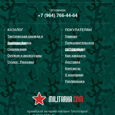
Оптовикам
+7 (964) 766-44-64
КАТАЛОГ
ПОКУПАТЕЛЯМ
Тактическая одежда и
Главная
Военная форма
Пользовательское
снаряжение
Снаряжение
ОПТОВИКАМ
соглашение
Оружие и аксессуары
Как заказать
Сумки - Рюкзаки
Доставка
Контакты
О компании
Распродажа
Армейский интернет-магазин "Милитарка"