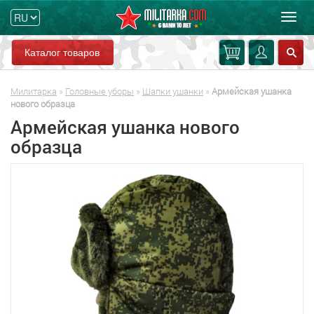
Мен
Каталог товаров
Милитарка
»
Головные уборы
»
Шапки ушанки
»
Армейская ушанка
нового образца
Армейская ушанка нового
образца