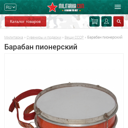
Мен
Каталог товаров
Милитарка
»
Сувениры и подарки
»
Вещи СССР
»
Барабан пионерский
Барабан пионерский