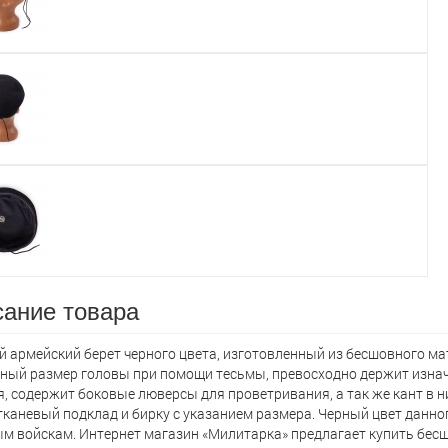
ание товара
 армейский берет черного цвета, изготовленный из бесшовного м
ный размер головы при помощи тесьмы, превосходно держит изна
, содержит боковые люверсы для проветривания, а так же кант в н
тканевый подклад и бирку с указанием размера. Черный цвет данног
м войскам. Интернет магазин «Милитарка» предлагает кyпить бесш