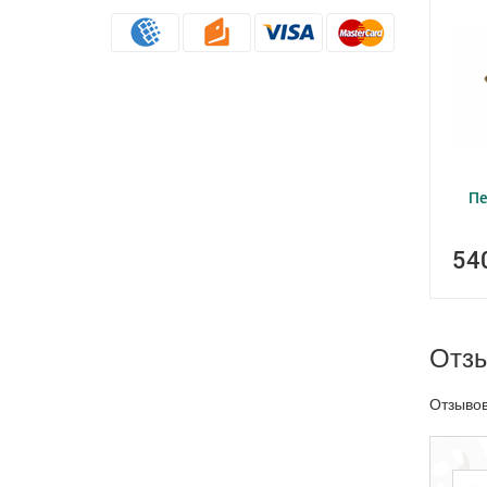
Пе
54
Отз
Отзывов