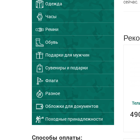
сейчас.
Одежда
Часы
Ремни
Реко
Обувь
Подарки для мужчин
Сувениры и подарки
Флаги
Разное
Тел
Обложки для документов
49
Походные принадлежности
Способы оплаты: