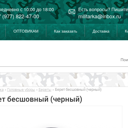
едневно с 10:00 до 18:00
Есть вопросы? Пишите
 (977) 822-47-00
militarka@inbox.ru
ОПТОВИКАМ
Как заказать
Доставка
К
ка
»
Головные уборы
»
Береты
»
Берет бесшовный (черный)
ет бесшовный (черный)