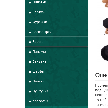
Пилотки
Картузы
Фуражки
Бескозырки
Береты
Панамы
Банданы
Шарфы
Опис
Папахи
Прочный
под нуж
Пуштунки
ношения
тонкий 
Арафатки
танковы