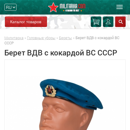
Мен
Каталог товаров
Милитарка
»
Головные уборы
»
Береты
»
Берет ВДВ с кокардой ВС
СССР
Берет ВДВ с кокардой ВС СССР