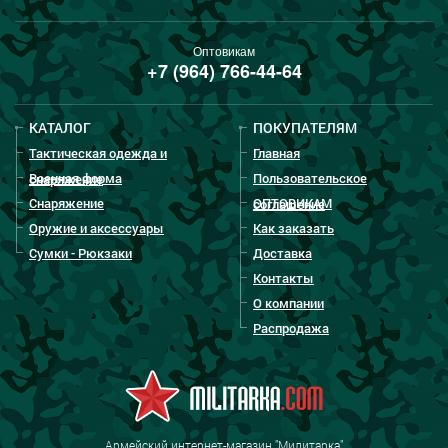
Оптовикам
+7 (964) 766-44-64
КАТАЛОГ
ПОКУПАТЕЛЯМ
Тактическая одежда и
Главная
Военная форма
Пользовательское
снаряжение
Снаряжение
ОПТОВИКАМ
соглашение
Оружие и аксессуары
Как заказать
Сумки - Рюкзаки
Доставка
Контакты
О компании
Распродажа
Армейский интернет-магазин "Милитарка"