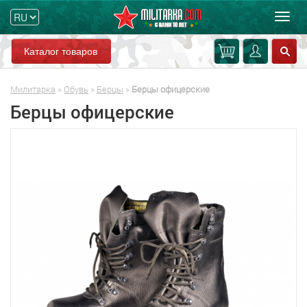
Мен
Каталог товаров
Милитарка
»
Обувь
»
Берцы
»
Берцы офицерские
Берцы офицерские