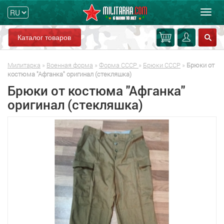
Мен
Каталог товаров
Милитарка
»
Военная форма
»
Форма СССР
»
Брюки СССР
»
Брюки от
костюма "Афганка" оригинал (стекляшка)
Брюки от костюма "Афганка"
оригинал (стекляшка)