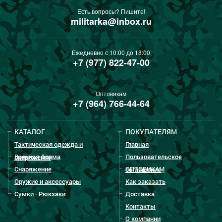
Есть вопросы? Пишите!
militarka@inbox.ru
Ежедневно с 10:00 до 18:00
+7 (977) 822-47-00
Оптовикам
+7 (964) 766-44-64
КАТАЛОГ
ПОКУПАТЕЛЯМ
Тактическая одежда и
Главная
Военная форма
Пользовательское
снаряжение
Снаряжение
ОПТОВИКАМ
соглашение
Оружие и аксессуары
Как заказать
Сумки - Рюкзаки
Доставка
Контакты
О компании