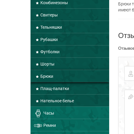
Комбинезоны
Брюки т
имеют б
Свитеры
Тельняшки
Отз
Рубашки
Отзывов
Футболки
Шорты
Брюки
Плащ-палатки
Нательное белье
Часы
Ремни