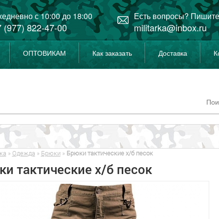
едневно с 10:00 до 18:00
Есть вопросы? Пишите
 (977) 822-47-00
militarka@inbox.ru
ОПТОВИКАМ
Как заказать
Доставка
К
ка
»
Одежда
»
Брюки
»
Брюки тактические х/б песок
ки тактические х/б песок