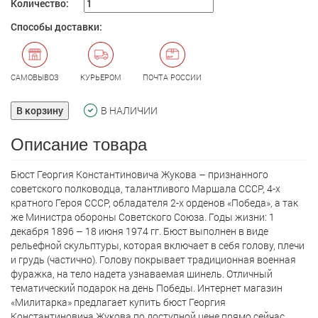
Количество:
Способы доставки:
САМОВЫВОЗ
КУРЬЕРОМ
ПОЧТА РОССИИ
В корзину
В НАЛИЧИИ
Описание товара
Бюст Георгия Константиновича Жукова – признанного
советского полководца, талантливого Маршала СССР, 4-х
кратного Героя СССР, обладателя 2-х орденов «Победа», а так
же Министра обороны Советского Союза. Годы жизни: 1
декабря 1896 – 18 июня 1974 гг. Бюст выполнен в виде
рельефной скульптуры, которая включает в себя голову, плечи
и грудь (частично). Голову покрывает традиционная военная
фуражка, на тело надета узнаваемая шинель. Отличный
тематический подарок на день Победы. Интернет магазин
«Милитарка» предлагает кyпить бюст Георгия
Константиновича Жукова по доступной цене прямо сейчас.