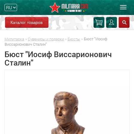
Мен
Каталог товаров
Милитарка
»
Сувениры и подарки
»
Бюсты
»
Бюст "Иосиф
Виссарионович Сталин"
Бюст "Иосиф Виссарионович
Сталин"