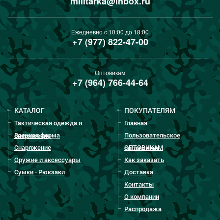
militarka@inbox.ru
Ежедневно с 10:00 до 18:00
+7 (977) 822-47-00
Оптовикам
+7 (964) 766-44-64
КАТАЛОГ
ПОКУПАТЕЛЯМ
Тактическая одежда и
Главная
Военная форма
Пользовательское
снаряжение
Снаряжение
ОПТОВИКАМ
соглашение
Оружие и аксессуары
Как заказать
Сумки - Рюкзаки
Доставка
Контакты
О компании
Распродажа