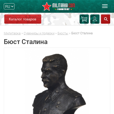
Мен
Каталог товаров
Милитарка
»
Сувениры и подарки
»
Бюсты
»
Бюст Сталина
Бюст Сталина