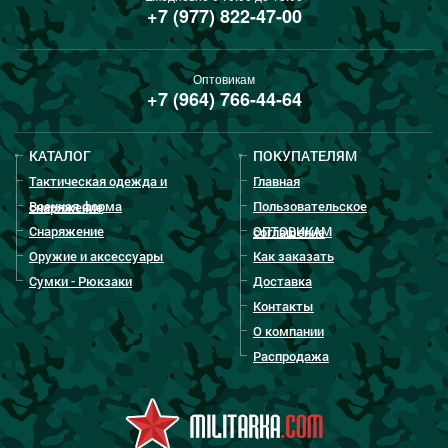
+7 (977) 822-47-00
Оптовикам
+7 (964) 766-44-64
КАТАЛОГ
ПОКУПАТЕЛЯМ
Тактическая одежда и
Главная
Военная форма
Пользовательское
снаряжение
Снаряжение
ОПТОВИКАМ
соглашение
Оружие и аксессуары
Как заказать
Сумки - Рюкзаки
Доставка
Контакты
О компании
Распродажа