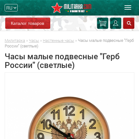
Мен
Каталог товаров
Милитарка
»
Часы
»
Наcтенные часы
»
Часы малые подвесные "Герб
России" (светлые)
Часы малые подвесные "Герб
России" (светлые)