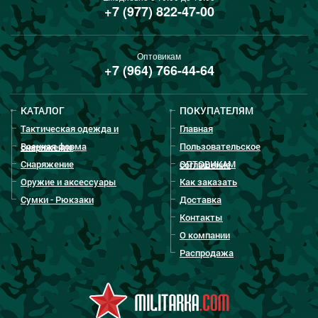
+7 (977) 822-47-00
Оптовикам
+7 (964) 766-44-64
КАТАЛОГ
ПОКУПАТЕЛЯМ
Тактическая одежда и
Главная
Военная форма
Пользовательское
снаряжение
Снаряжение
ОПТОВИКАМ
соглашение
Оружие и аксессуары
Как заказать
Сумки - Рюкзаки
Доставка
Контакты
О компании
Распродажа