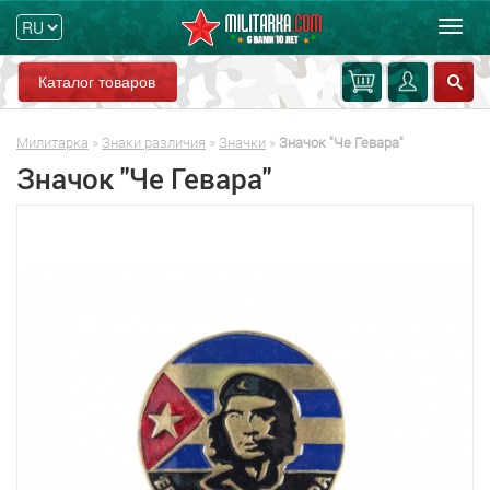
Мен
Каталог товаров
Милитарка
»
Знаки различия
»
Значки
»
Значок "Че Гевара"
Значок "Че Гевара"