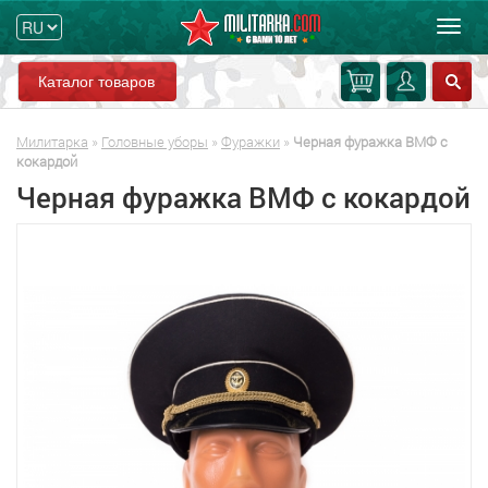
Мен
Каталог товаров
Милитарка
»
Головные уборы
»
Фуражки
»
Черная фуражка ВМФ с
кокардой
Черная фуражка ВМФ с кокардой