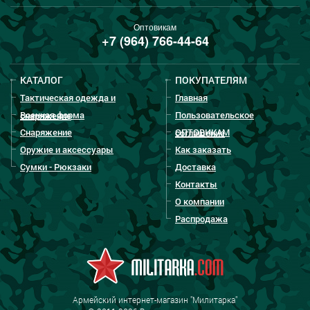
Оптовикам
+7 (964) 766-44-64
КАТАЛОГ
ПОКУПАТЕЛЯМ
Тактическая одежда и
Главная
Военная форма
Пользовательское
снаряжение
Снаряжение
ОПТОВИКАМ
соглашение
Оружие и аксессуары
Как заказать
Сумки - Рюкзаки
Доставка
Контакты
О компании
Распродажа
Армейский интернет-магазин "Милитарка"