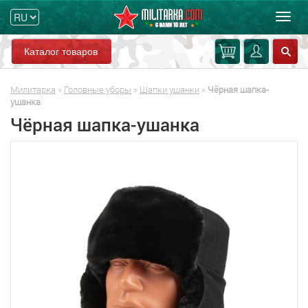
Мен
Каталог товаров
Милитарка
»
Головные уборы
»
Шапки ушанки
»
Чёрная шапка-
ушанка
Чёрная шапка-ушанка