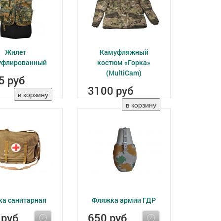
Жилет
Камуфляжный
уфлированный
костюм «Горка»
(MultiCam)
5 руб
3100 руб
ка санитарная
Фляжка армии ГДР
 руб
650 руб