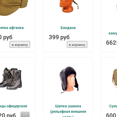
епка афганка
Бандана
кам
0 руб
399 руб
662
рцы офицерские
Шапка-ушанка
Сум
(рельефная внешняя
20 руб
600
часть)