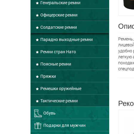
Генеральские ремни
Офицерские ремни
Опис
Солдатские ремни
Ремень,
Парадно выходные ремни
лицевой
удобно 
Ремни стран Нато
легкую 
походах
Поясные ремни
спецпод
Пряжки
Ремешки оружейные
Реко
Тактические ремни
Обувь
Подарки для мужчин