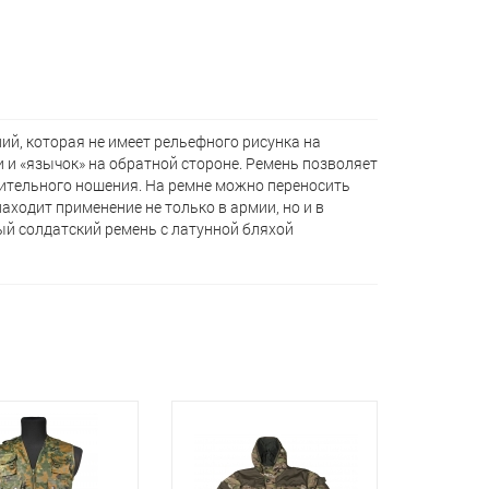
ий, которая не имеет рельефного рисунка на
 и «язычок» на обратной стороне. Ремень позволяет
жительного ношения. На ремне можно переносить
находит применение не только в армии, но и в
ый солдатский ремень с латунной бляхой