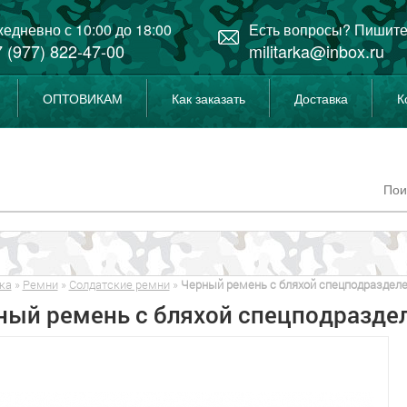
едневно с 10:00 до 18:00
Есть вопросы? Пишите
 (977) 822-47-00
militarka@inbox.ru
ОПТОВИКАМ
Как заказать
Доставка
К
ка
»
Ремни
»
Солдатские ремни
»
Черный ремень с бляхой спецподраздел
ный ремень с бляхой спецподразде