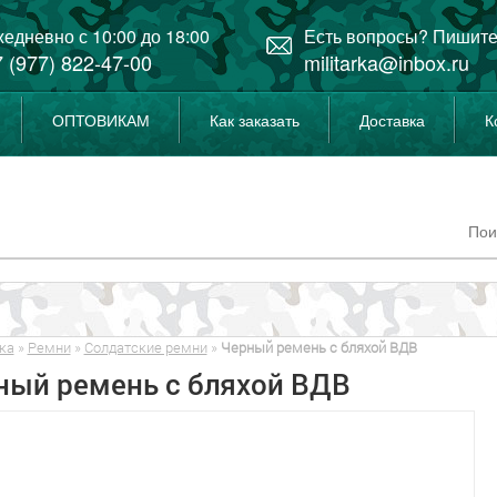
едневно с 10:00 до 18:00
Есть вопросы? Пишите
 (977) 822-47-00
militarka@inbox.ru
ОПТОВИКАМ
Как заказать
Доставка
К
ка
»
Ремни
»
Солдатские ремни
»
Черный ремень с бляхой ВДВ
ный ремень с бляхой ВДВ