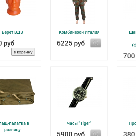
Берет ВДВ
Комбинезон Италия
Ша
0 руб
6225 руб
(
700
лащ-палатка в
Часы "Tiger"
Про
розницу
5900 руб
380