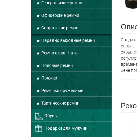
Генеральские ремни
Офицерские ремни
Опис
Солдатские ремни
Солдатс
Парадно выходные ремни
рельефн
окрылен
Ремни стран Нато
регулир
времене
Поясные ремни
цене пр
Пряжки
Ремешки оружейные
Реко
Тактические ремни
Обувь
Подарки для мужчин