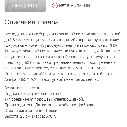
ОЖИДАЕТСЯ
НЕТ В НАЛИЧИИ
Описание товара
Бесподкладочные берцы из хромовой кожи «Краст» толщиной
до 1.8 мм, имеющие мягкий кант, комбинированную застёжку
(шнуровка + молния), удобную стельку из кожкартона с КПЖ,
формоустойчивый металлический супинатор, глухой клапан с
защитой от загрязнений и маслобензостойкую каучуковую
подошву (±50 С). Ботинки предназначены для вооруженных
сил, охранных структур, силовых ведомств, ППС, МЧС.
Интернет магазин «Милитарка» предлагает кyпить берцы
Альфа 0053/1 WA по доступной цене прямо сейчас.
Сезон: весна, осень.
Подносок и задник: усиленный.
Тип соединения подошвы: клеепрошивной.
Производитель: Дагестанская обувная фабрика.
Страна изготовления: Россия.
Высота: 23 см. Масса: 670 г.