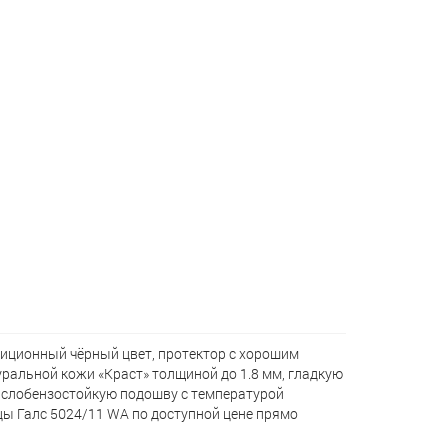
иционный чёрный цвет, протектор с хорошим
туральной кожи «Краст» толщиной до 1.8 мм, гладкую
маслобензостойкую подошву с температурой
цы Галс 5024/11 WA по доступной цене прямо