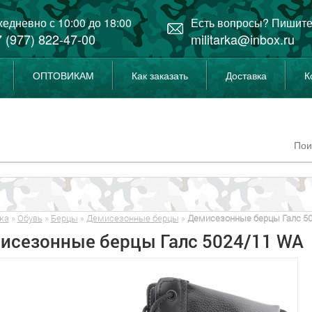
едневно с 10:00 до 18:00
Есть вопросы? Пишите
 (977) 822-47-00
militarka@inbox.ru
ОПТОВИКАМ
Как заказать
Доставка
К
ка
»
Обувь
»
Берцы
»
Демисезонные берцы
»
Демисезонные берцы Галс 5
исезонные берцы Галс 5024/11 WA