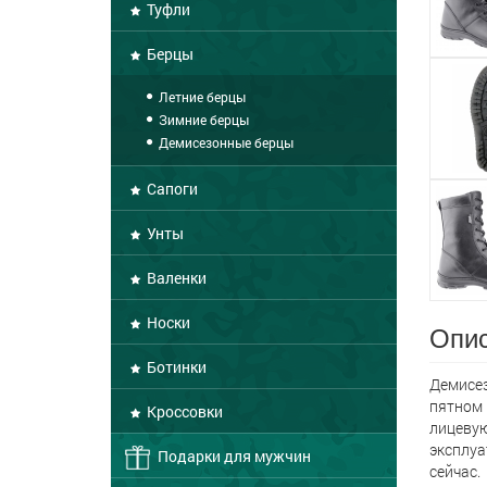
Туфли
Берцы
Летние берцы
Зимние берцы
Демисезонные берцы
Сапоги
Унты
Валенки
Носки
Опис
Ботинки
Демисез
пятном 
Кроссовки
лицевую
эксплуа
Подарки для мужчин
сейчас.