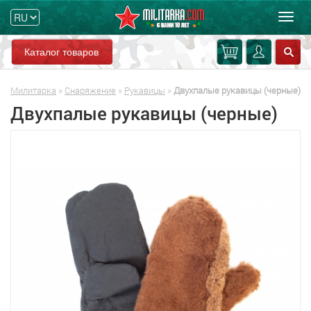
Мен
Каталог товаров
Милитарка
»
Снаряжение
»
Рукавицы
»
Двухпалые рукавицы (черные)
Двухпалые рукавицы (черные)