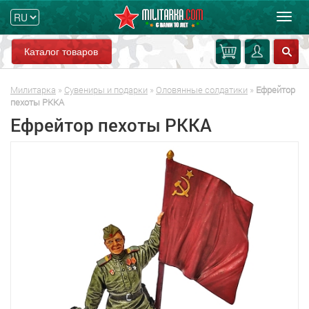
Мен
Каталог товаров
Милитарка
»
Сувениры и подарки
»
Оловянные солдатики
»
Ефрейтор
пехоты РККА
Ефрейтор пехоты РККА