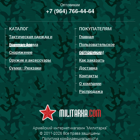
Оптовикам
+7 (964) 766-44-64
КАТАЛОГ
ПОКУПАТЕЛЯМ
Тактическая одежда и
Главная
Военная форма
Пользовательское
снаряжение
Снаряжение
ОПТОВИКАМ
соглашение
Оружие и аксессуары
Как заказать
Сумки - Рюкзаки
Доставка
Контакты
О компании
Распродажа
Армейский интернет-магазин "Милитарка"
© 2011-2026 Все права защищены
Политика конфиденциальности