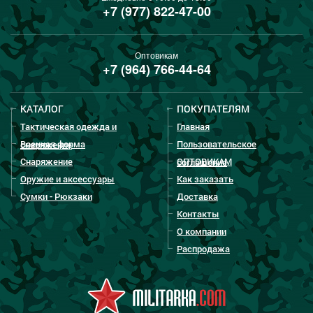
+7 (977) 822-47-00
Оптовикам
+7 (964) 766-44-64
КАТАЛОГ
ПОКУПАТЕЛЯМ
Тактическая одежда и
Главная
Военная форма
Пользовательское
снаряжение
Снаряжение
ОПТОВИКАМ
соглашение
Оружие и аксессуары
Как заказать
Сумки - Рюкзаки
Доставка
Контакты
О компании
Распродажа