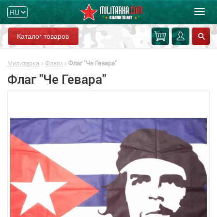
Мен
Каталог товаров
Милитарка
»
Флаги
»
Флаг "Че Гевара"
Флаг "Че Гевара"